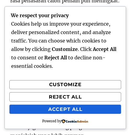
rasa penasaran calon pemain pun meningkat.
Hal inilah yang membuat topik terkait semakin
We respect your privacy
sering dicari di mesin pencari. Strategi optimasi
Cookies help us improve your experience,
konten yang tepat membantu informasi lebih
deliver personalized content, and analyze
mudah ditemukan oleh audiens yang sesuai.
traffic. You can choose which cookies to
allow by clicking
Customize
. Click
Accept All
Dari sisi fitur, tersedia berbagai kategori
to consent or
Reject All
to decline non-
permainan yang diperbarui secara berkala.
essential cookies.
Pembaruan rutin menjaga suasana tetap segar
sehingga pemain tidak merasa bosan.
CUSTOMIZE
Informasi mengenai setiap permainan
disajikan secara ringkas dan jelas agar mudah
REJECT ALL
dipahami. Penyajian detail yang transparan
ACCEPT ALL
membantu pengguna menentukan pilihan
sebelum mulai bermain. Struktur konten yang
Powered by
tertata juga mendukung pengalaman