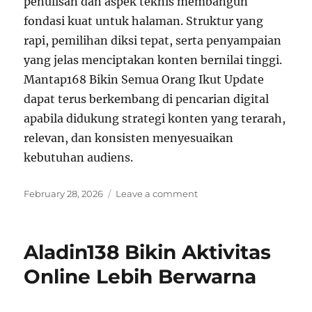
penulisan dan aspek teknis membangun
fondasi kuat untuk halaman. Struktur yang
rapi, pemilihan diksi tepat, serta penyampaian
yang jelas menciptakan konten bernilai tinggi.
Mantap168 Bikin Semua Orang Ikut Update
dapat terus berkembang di pencarian digital
apabila didukung strategi konten yang terarah,
relevan, dan konsisten menyesuaikan
kebutuhan audiens.
Posted
on
February 28, 2026
Leave a comment
on
Mantap168
Bikin
Semua
Aladin138 Bikin Aktivitas
Orang
Ikut
Online Lebih Berwarna
Update