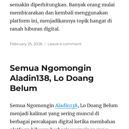
semakin diperhitungkan. Banyak orang mulai
membicarakan dan kembali menggunakan
platform ini, menjadikannya topik hangat di
ranah hiburan digital.
Posted
on
February 25, 2026
Leave a comment
on
Okeplay777
Lagi
Jadi
Semua Ngomongin
Topik
Panas
Aladin138, Lo Doang
Belum
Semua Ngomongin
Aladin138
, Lo Doang Belum
menjadi kalimat yang sering muncul di
berbagai percakapan digital ketika membahas