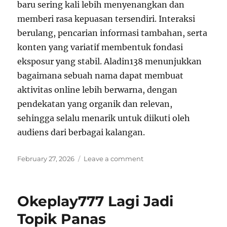
baru sering kali lebih menyenangkan dan
memberi rasa kepuasan tersendiri. Interaksi
berulang, pencarian informasi tambahan, serta
konten yang variatif membentuk fondasi
eksposur yang stabil. Aladin138 menunjukkan
bagaimana sebuah nama dapat membuat
aktivitas online lebih berwarna, dengan
pendekatan yang organik dan relevan,
sehingga selalu menarik untuk diikuti oleh
audiens dari berbagai kalangan.
Posted
on
February 27, 2026
Leave a comment
on
Aladin138
Bikin
Aktivitas
Okeplay777 Lagi Jadi
Online
Lebih
Topik Panas
Berwarna