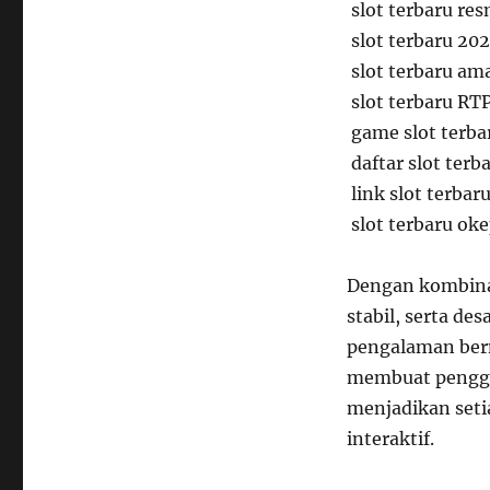
slot terbaru res
slot terbaru 20
slot terbaru am
slot terbaru RTP
game slot terba
daftar slot terb
link slot terbar
slot terbaru ok
Dengan kombinas
stabil, serta d
pengalaman berm
membuat penggun
menjadikan seti
interaktif.