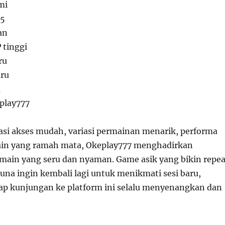
mi
25
an
 tinggi
ru
aru
u
eplay777
i akses mudah, variasi permainan menarik, performa
esain yang ramah mata, Okeplay777 menghadirkan
ain yang seru dan nyaman. Game asik yang bikin repea
a ingin kembali lagi untuk menikmati sesi baru,
ap kunjungan ke platform ini selalu menyenangkan dan