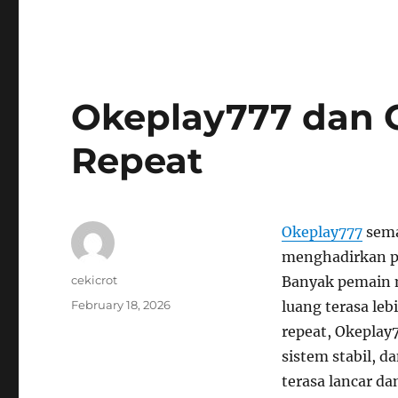
Okeplay777 dan 
Repeat
Okeplay777
sema
menghadirkan p
Author
cekicrot
Banyak pemain 
Posted
February 18, 2026
luang terasa le
on
repeat, Okepla
sistem stabil, 
terasa lancar da