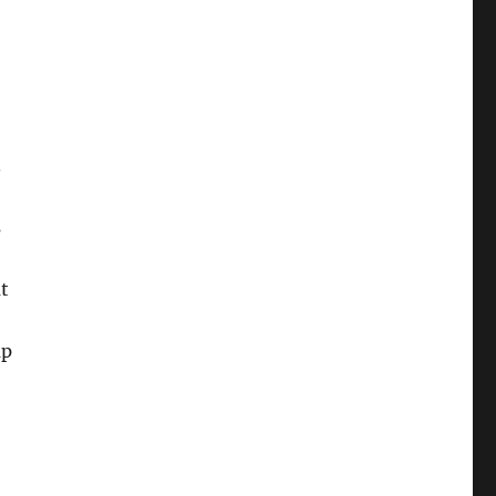
.
s
t
ap