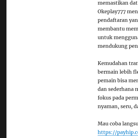
memastikan data
Okeplay777 meng
pendaftaran yan
membantu memb
untuk menggunak
mendukung peng
Kemudahan trans
bermain lebih f
pemain bisa mem
dan sederhana m
fokus pada perm
nyaman, seru, d
Mau coba langsu
https://payhip