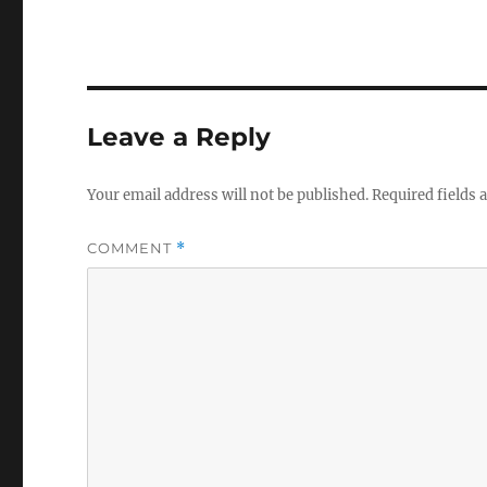
Leave a Reply
Your email address will not be published.
Required fields
COMMENT
*