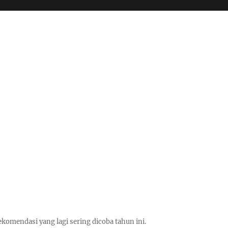
ekomendasi yang lagi sering dicoba tahun ini.