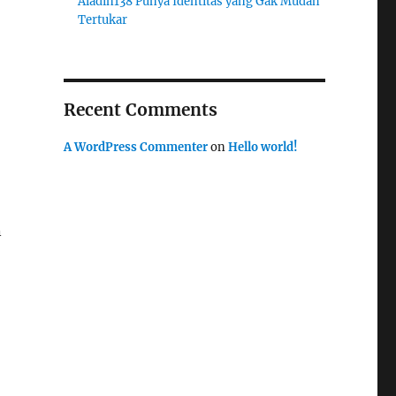
Aladin138 Punya Identitas yang Gak Mudah
Tertukar
Recent Comments
A WordPress Commenter
on
Hello world!
n