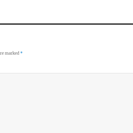
 are marked
*