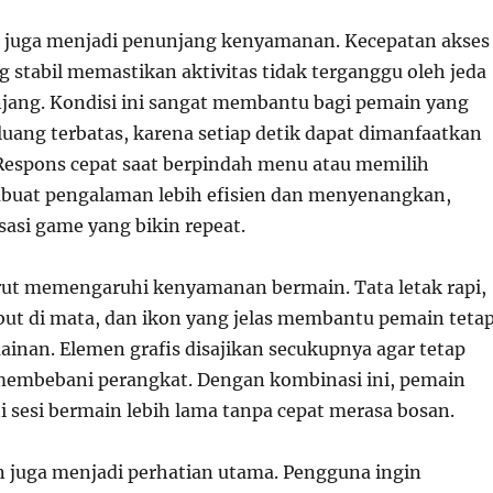
 juga menjadi penunjang kenyamanan. Kecepatan akses
 stabil memastikan aktivitas tidak terganggu oleh jeda
njang. Kondisi ini sangat membantu bagi pemain yang
luang terbatas, karena setiap detik dapat dimanfaatkan
 Respons cepat saat berpindah menu atau memilih
uat pengalaman lebih efisien dan menyenangkan,
si game yang bikin repeat.
urut memengaruhi kenyamanan bermain. Tata letak rapi,
ut di mata, dan ikon yang jelas membantu pemain teta
ainan. Elemen grafis disajikan secukupnya agar tetap
membebani perangkat. Dengan kombinasi ini, pemain
 sesi bermain lebih lama tanpa cepat merasa bosan.
juga menjadi perhatian utama. Pengguna ingin