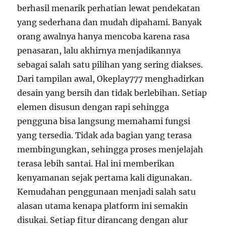
berhasil menarik perhatian lewat pendekatan
yang sederhana dan mudah dipahami. Banyak
orang awalnya hanya mencoba karena rasa
penasaran, lalu akhirnya menjadikannya
sebagai salah satu pilihan yang sering diakses.
Dari tampilan awal, Okeplay777 menghadirkan
desain yang bersih dan tidak berlebihan. Setiap
elemen disusun dengan rapi sehingga
pengguna bisa langsung memahami fungsi
yang tersedia. Tidak ada bagian yang terasa
membingungkan, sehingga proses menjelajah
terasa lebih santai. Hal ini memberikan
kenyamanan sejak pertama kali digunakan.
Kemudahan penggunaan menjadi salah satu
alasan utama kenapa platform ini semakin
disukai. Setiap fitur dirancang dengan alur