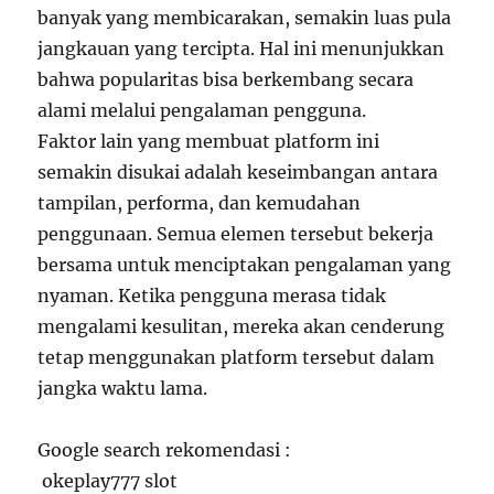
banyak yang membicarakan, semakin luas pula
jangkauan yang tercipta. Hal ini menunjukkan
bahwa popularitas bisa berkembang secara
alami melalui pengalaman pengguna.
Faktor lain yang membuat platform ini
semakin disukai adalah keseimbangan antara
tampilan, performa, dan kemudahan
penggunaan. Semua elemen tersebut bekerja
bersama untuk menciptakan pengalaman yang
nyaman. Ketika pengguna merasa tidak
mengalami kesulitan, mereka akan cenderung
tetap menggunakan platform tersebut dalam
jangka waktu lama.
Google search rekomendasi :
okeplay777 slot