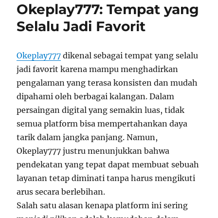
Okeplay777: Tempat yang
Selalu Jadi Favorit
Okeplay777
dikenal sebagai tempat yang selalu
jadi favorit karena mampu menghadirkan
pengalaman yang terasa konsisten dan mudah
dipahami oleh berbagai kalangan. Dalam
persaingan digital yang semakin luas, tidak
semua platform bisa mempertahankan daya
tarik dalam jangka panjang. Namun,
Okeplay777 justru menunjukkan bahwa
pendekatan yang tepat dapat membuat sebuah
layanan tetap diminati tanpa harus mengikuti
arus secara berlebihan.
Salah satu alasan kenapa platform ini sering