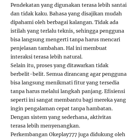
Pendekatan yang digunakan terasa lebih santai
dan tidak kaku. Bahasa yang disajikan mudah
dipahami oleh berbagai kalangan. Tidak ada
istilah yang terlalu teknis, sehingga pengguna
bisa langsung mengerti tanpa harus mencari
penjelasan tambahan. Hal ini membuat
interaksi terasa lebih natural.
Selain itu, proses yang ditawarkan tidak
berbelit-belit. Semua dirancang agar pengguna
bisa langsung menikmati fitur yang tersedia
tanpa harus melalui langkah panjang. Efisiensi
seperti ini sangat membantu bagi mereka yang
ingin pengalaman cepat tanpa hambatan.
Dengan sistem yang sederhana, aktivitas
terasa lebih menyenangkan.
Perkembangan Okeplay777 juga didukung oleh