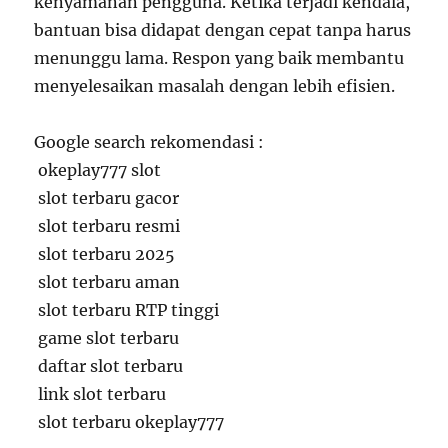
kenyamanan pengguna. Ketika terjadi kendala,
bantuan bisa didapat dengan cepat tanpa harus
menunggu lama. Respon yang baik membantu
menyelesaikan masalah dengan lebih efisien.
Google search rekomendasi :
okeplay777 slot
slot terbaru gacor
slot terbaru resmi
slot terbaru 2025
slot terbaru aman
slot terbaru RTP tinggi
game slot terbaru
daftar slot terbaru
link slot terbaru
slot terbaru okeplay777