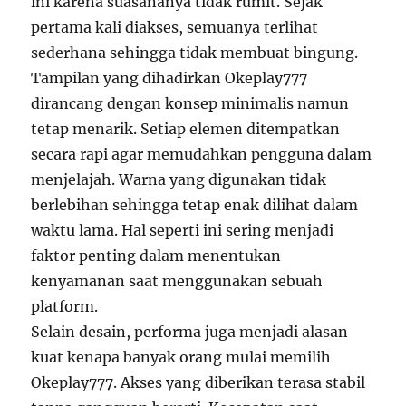
ini karena suasananya tidak rumit. Sejak
pertama kali diakses, semuanya terlihat
sederhana sehingga tidak membuat bingung.
Tampilan yang dihadirkan Okeplay777
dirancang dengan konsep minimalis namun
tetap menarik. Setiap elemen ditempatkan
secara rapi agar memudahkan pengguna dalam
menjelajah. Warna yang digunakan tidak
berlebihan sehingga tetap enak dilihat dalam
waktu lama. Hal seperti ini sering menjadi
faktor penting dalam menentukan
kenyamanan saat menggunakan sebuah
platform.
Selain desain, performa juga menjadi alasan
kuat kenapa banyak orang mulai memilih
Okeplay777. Akses yang diberikan terasa stabil