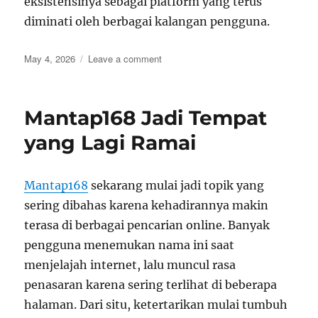
eksistensinya sebagai platform yang terus
diminati oleh berbagai kalangan pengguna.
Posted
on
May 4, 2026
Leave a comment
on
Okeplay777:
Tempat
yang
Mantap168 Jadi Tempat
Selalu
Jadi
yang Lagi Ramai
Favorit
Mantap168
sekarang mulai jadi topik yang
sering dibahas karena kehadirannya makin
terasa di berbagai pencarian online. Banyak
pengguna menemukan nama ini saat
menjelajah internet, lalu muncul rasa
penasaran karena sering terlihat di beberapa
halaman. Dari situ, ketertarikan mulai tumbuh