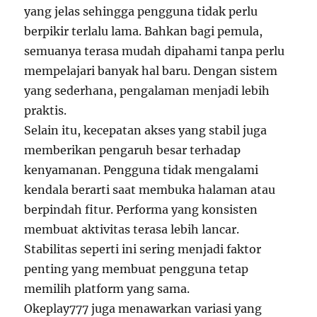
yang jelas sehingga pengguna tidak perlu
berpikir terlalu lama. Bahkan bagi pemula,
semuanya terasa mudah dipahami tanpa perlu
mempelajari banyak hal baru. Dengan sistem
yang sederhana, pengalaman menjadi lebih
praktis.
Selain itu, kecepatan akses yang stabil juga
memberikan pengaruh besar terhadap
kenyamanan. Pengguna tidak mengalami
kendala berarti saat membuka halaman atau
berpindah fitur. Performa yang konsisten
membuat aktivitas terasa lebih lancar.
Stabilitas seperti ini sering menjadi faktor
penting yang membuat pengguna tetap
memilih platform yang sama.
Okeplay777 juga menawarkan variasi yang