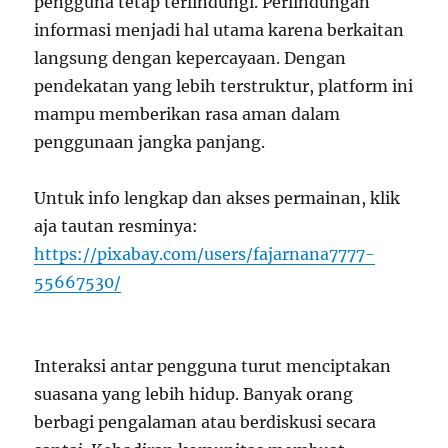
pengguna tetap terlindungi. Perlindungan
informasi menjadi hal utama karena berkaitan
langsung dengan kepercayaan. Dengan
pendekatan yang lebih terstruktur, platform ini
mampu memberikan rasa aman dalam
penggunaan jangka panjang.
Untuk info lengkap dan akses permainan, klik
aja tautan resminya:
https://pixabay.com/users/fajarnana7777-
55667530/
Interaksi antar pengguna turut menciptakan
suasana yang lebih hidup. Banyak orang
berbagi pengalaman atau berdiskusi secara