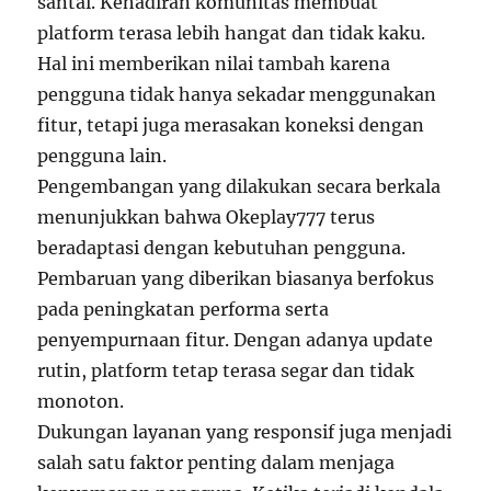
santai. Kehadiran komunitas membuat
platform terasa lebih hangat dan tidak kaku.
Hal ini memberikan nilai tambah karena
pengguna tidak hanya sekadar menggunakan
fitur, tetapi juga merasakan koneksi dengan
pengguna lain.
Pengembangan yang dilakukan secara berkala
menunjukkan bahwa Okeplay777 terus
beradaptasi dengan kebutuhan pengguna.
Pembaruan yang diberikan biasanya berfokus
pada peningkatan performa serta
penyempurnaan fitur. Dengan adanya update
rutin, platform tetap terasa segar dan tidak
monoton.
Dukungan layanan yang responsif juga menjadi
salah satu faktor penting dalam menjaga