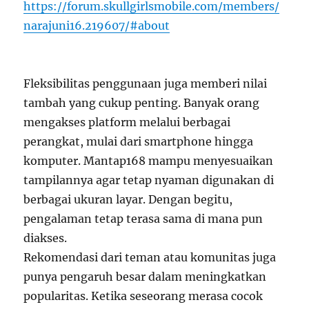
https://forum.skullgirlsmobile.com/members/
narajuni16.219607/#about
Fleksibilitas penggunaan juga memberi nilai
tambah yang cukup penting. Banyak orang
mengakses platform melalui berbagai
perangkat, mulai dari smartphone hingga
komputer. Mantap168 mampu menyesuaikan
tampilannya agar tetap nyaman digunakan di
berbagai ukuran layar. Dengan begitu,
pengalaman tetap terasa sama di mana pun
diakses.
Rekomendasi dari teman atau komunitas juga
punya pengaruh besar dalam meningkatkan
popularitas. Ketika seseorang merasa cocok