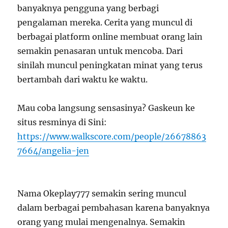
banyaknya pengguna yang berbagi
pengalaman mereka. Cerita yang muncul di
berbagai platform online membuat orang lain
semakin penasaran untuk mencoba. Dari
sinilah muncul peningkatan minat yang terus
bertambah dari waktu ke waktu.
Mau coba langsung sensasinya? Gaskeun ke
situs resminya di Sini:
https://www.walkscore.com/people/26678863
7664/angelia-jen
Nama Okeplay777 semakin sering muncul
dalam berbagai pembahasan karena banyaknya
orang yang mulai mengenalnya. Semakin