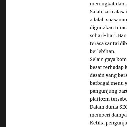
meningkat dan a
Salah satu ala
adalah suasanan
digunakan teras
sehari-hari. Ba
terasa santai d
berlebihan.
Selain gaya kom
besar terhadap
desain yang bers
berbagai menu 
pengunjung baru
platform tersebu
Dalam dunia SE
memberi dampak 
Ketika pengunju