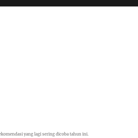
ekomendasi yang lagi sering dicoba tahun ini.