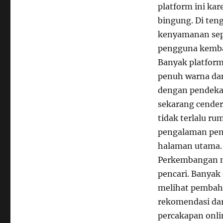
platform ini ka
Sekarang
Lebih
bingung. Di ten
Betah
kenyamanan sepe
di
pengguna kembal
Mantap168
Banyak platform
penuh warna dan
dengan pendekat
sekarang cende
tidak terlalu ru
pengalaman peng
halaman utama.
Perkembangan na
pencari. Banyak
melihat pembaha
rekomendasi dar
percakapan onli