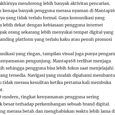
khirnya mendorong lebih banyak aktivitas pencarian.
san kenapa banyak pengguna merasa nyaman di Mantap1
ya yang tidak terlalu formal. Gaya komunikasi yang
a lebih dekat dengan kebiasaan pengguna internet
nyak orang sekarang lebih menyukai tempat digital yang
ibanding platform yang terlalu kaku atau penuh promosi
unikasi yang ringan, tampilan visual juga punya pengar
 kenyamanan pengunjung. Mantap168 terlihat menjaga
ih sehingga pengguna bisa lebih fokus saat menjelajahi
yang tersedia. Navigasi yang mudah dipahami membant
 tidak merasa kesulitan ketika pertama kali membuka
t.
O modern, tingkat kenyamanan pengguna sering
besar terhadap perkembangan sebuah brand digital.
ng merasa betah dan menghabiskan waktu lebih lama d