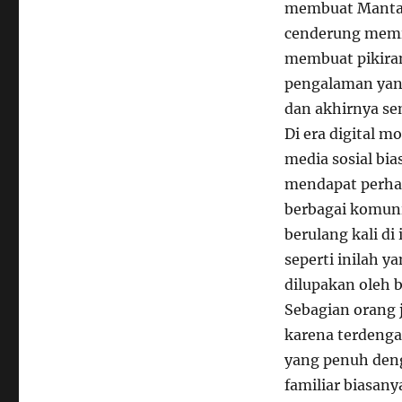
membuat Mantap
cenderung memil
membuat pikiran
pengalaman yang
dan akhirnya se
Di era digital 
media sosial bi
mendapat perha
berbagai komuni
berulang kali di
seperti inilah 
dilupakan oleh 
Sebagian orang
karena terdengar
yang penuh denga
familiar biasany