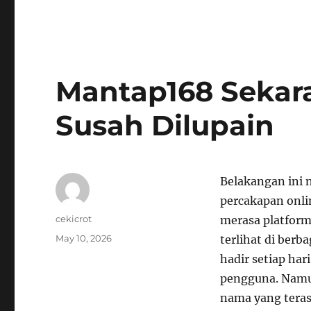
Mantap168 Sekar
Susah Dilupain
Belakangan ini
percakapan onli
Author
cekicrot
merasa platform
Posted
May 10, 2026
terlihat di berb
on
hadir setiap ha
pengguna. Namu
nama yang terasa