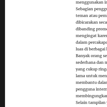
menggunakan in
Sebagian pengg
teman atau pemb
dibicarakan seca
dibanding promo
mengingat kare
dalam percakapa
luas di berbaga
Banyak orang se
sederhana dan 
yang cukup rin
lama untuk menye
membantu dalam
pengguna intern
membingungka
Selain tampilan