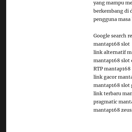
yang mampu meng
berkembang di d
pengguna masa k
Google search r
mantap168 slot
link alternatif 
mantap168 slot 
RTP mantap168
link gacor mant
mantap168 slot 
link terbaru ma
pragmatic mant
mantap168 zeus