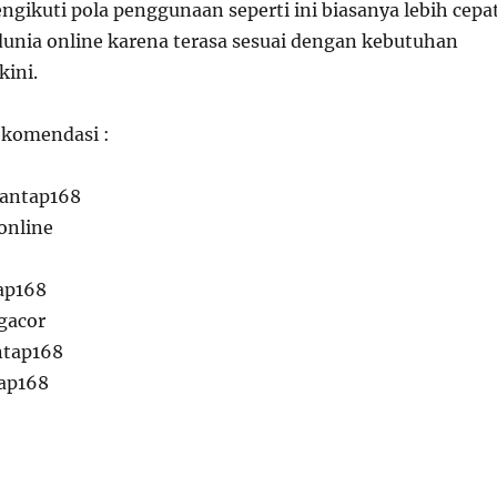
ikuti pola penggunaan seperti ini biasanya lebih cepa
unia online karena terasa sesuai dengan kebutuhan
ini.
ekomendasi :
mantap168
online
ap168
gacor
ntap168
ap168