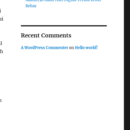
Bebas
i
ai
Recent Comments
l
A WordPress Commenter
on
Hello world!
ih
n