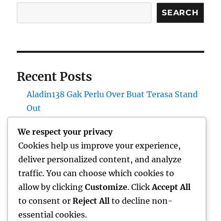
SEARCH
Recent Posts
Aladin138 Gak Perlu Over Buat Terasa Stand
Out
Okeplay777 Bikin Hari Auto Lebih Santuy
We respect your privacy
Mantap168 Bawa Vibes Anti Cringe
Cookies help us improve your experience,
Aladin138 Bikin Hari Digital Terasa Lebih
deliver personalized content, and analyze
Bebas
traffic. You can choose which cookies to
Mantap168 Kayak Sudut Kota yang Penuh
allow by clicking
Customize
. Click
Accept All
Cerita
to consent or
Reject All
to decline non-
essential cookies.