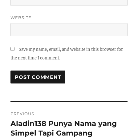
WEBSITE
Save my name, email, and website in this browser for
the next time I comment.
Post
PREVIOUS
navigation
Aladin138 Punya Nama yang
Previous
post:
Simpel Tapi Gampang