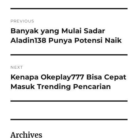
Post
PREVIOUS
navigation
Banyak yang Mulai Sadar
Previous
post:
Aladin138 Punya Potensi Naik
NEXT
Kenapa Okeplay777 Bisa Cepat
Next
post:
Masuk Trending Pencarian
Archives