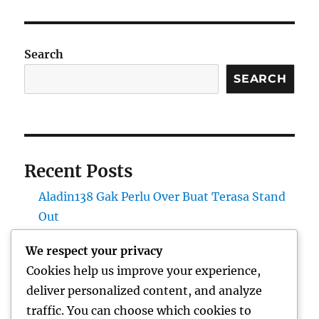
Search
SEARCH
Recent Posts
Aladin138 Gak Perlu Over Buat Terasa Stand
Out
Okeplay777 Bikin Hari Auto Lebih Santuy
We respect your privacy
Mantap168 Bawa Vibes Anti Cringe
Cookies help us improve your experience,
Aladin138 Bikin Hari Digital Terasa Lebih
deliver personalized content, and analyze
Bebas
traffic. You can choose which cookies to
Mantap168 Kayak Sudut Kota yang Penuh