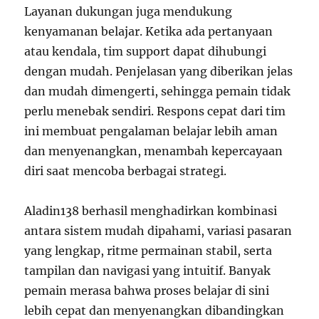
Layanan dukungan juga mendukung
kenyamanan belajar. Ketika ada pertanyaan
atau kendala, tim support dapat dihubungi
dengan mudah. Penjelasan yang diberikan jelas
dan mudah dimengerti, sehingga pemain tidak
perlu menebak sendiri. Respons cepat dari tim
ini membuat pengalaman belajar lebih aman
dan menyenangkan, menambah kepercayaan
diri saat mencoba berbagai strategi.
Aladin138 berhasil menghadirkan kombinasi
antara sistem mudah dipahami, variasi pasaran
yang lengkap, ritme permainan stabil, serta
tampilan dan navigasi yang intuitif. Banyak
pemain merasa bahwa proses belajar di sini
lebih cepat dan menyenangkan dibandingkan