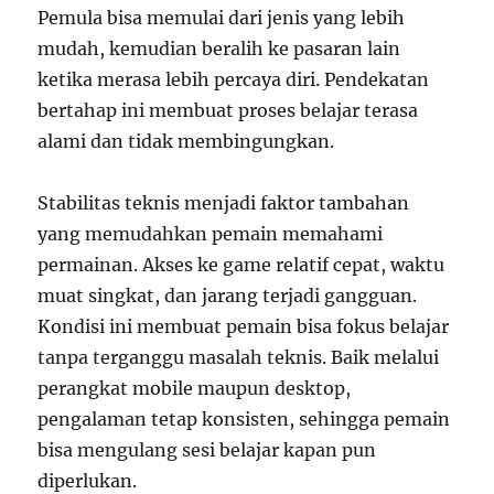
Pemula bisa memulai dari jenis yang lebih
mudah, kemudian beralih ke pasaran lain
ketika merasa lebih percaya diri. Pendekatan
bertahap ini membuat proses belajar terasa
alami dan tidak membingungkan.
Stabilitas teknis menjadi faktor tambahan
yang memudahkan pemain memahami
permainan. Akses ke game relatif cepat, waktu
muat singkat, dan jarang terjadi gangguan.
Kondisi ini membuat pemain bisa fokus belajar
tanpa terganggu masalah teknis. Baik melalui
perangkat mobile maupun desktop,
pengalaman tetap konsisten, sehingga pemain
bisa mengulang sesi belajar kapan pun
diperlukan.