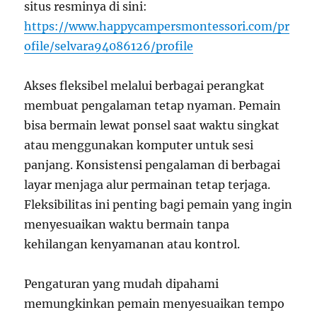
situs resminya di sini:
https://www.happycampersmontessori.com/pr
ofile/selvara94086126/profile
Akses fleksibel melalui berbagai perangkat
membuat pengalaman tetap nyaman. Pemain
bisa bermain lewat ponsel saat waktu singkat
atau menggunakan komputer untuk sesi
panjang. Konsistensi pengalaman di berbagai
layar menjaga alur permainan tetap terjaga.
Fleksibilitas ini penting bagi pemain yang ingin
menyesuaikan waktu bermain tanpa
kehilangan kenyamanan atau kontrol.
Pengaturan yang mudah dipahami
memungkinkan pemain menyesuaikan tempo