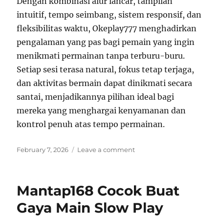
Dengan kombinasi alur lancar, tampilan
intuitif, tempo seimbang, sistem responsif, dan
fleksibilitas waktu, Okeplay777 menghadirkan
pengalaman yang pas bagi pemain yang ingin
menikmati permainan tanpa terburu-buru.
Setiap sesi terasa natural, fokus tetap terjaga,
dan aktivitas bermain dapat dinikmati secara
santai, menjadikannya pilihan ideal bagi
mereka yang menghargai kenyamanan dan
kontrol penuh atas tempo permainan.
Posted
on
February 7, 2026
Leave a comment
on
Okeplay777
Tempat
Main
Mantap168 Cocok Buat
Buat
yang
Gaya Main Slow Play
Nggak