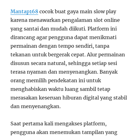
Suka
Terburu-
Mantap168
cocok buat gaya main slow play
buru
karena menawarkan pengalaman slot online
yang santai dan mudah diikuti. Platform ini
dirancang agar pengguna dapat menikmati
permainan dengan tempo sendiri, tanpa
tekanan untuk bergerak cepat. Alur permainan
disusun secara natural, sehingga setiap sesi
terasa nyaman dan menyenangkan. Banyak
orang memilih pendekatan ini untuk
menghabiskan waktu luang sambil tetap
merasakan keseruan hiburan digital yang stabil
dan menyenangkan.
Saat pertama kali mengakses platform,
pengguna akan menemukan tampilan yang