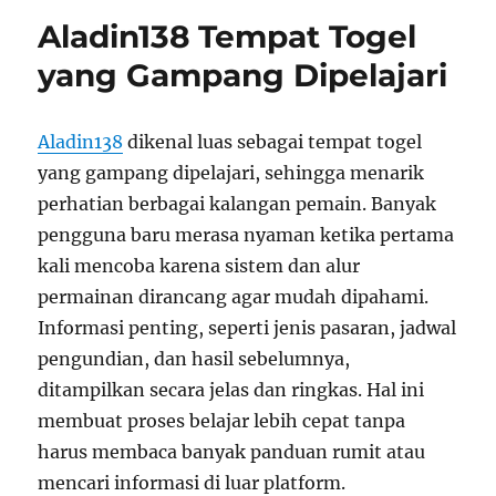
Energi
Aladin138 Tempat Togel
Baik
yang
yang Gampang Dipelajari
Terasa
Saat
Bermain
Aladin138
dikenal luas sebagai tempat togel
yang gampang dipelajari, sehingga menarik
perhatian berbagai kalangan pemain. Banyak
pengguna baru merasa nyaman ketika pertama
kali mencoba karena sistem dan alur
permainan dirancang agar mudah dipahami.
Informasi penting, seperti jenis pasaran, jadwal
pengundian, dan hasil sebelumnya,
ditampilkan secara jelas dan ringkas. Hal ini
membuat proses belajar lebih cepat tanpa
harus membaca banyak panduan rumit atau
mencari informasi di luar platform.