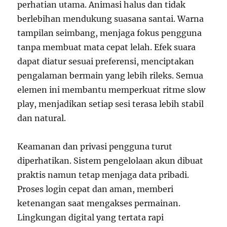
perhatian utama. Animasi halus dan tidak
berlebihan mendukung suasana santai. Warna
tampilan seimbang, menjaga fokus pengguna
tanpa membuat mata cepat lelah. Efek suara
dapat diatur sesuai preferensi, menciptakan
pengalaman bermain yang lebih rileks. Semua
elemen ini membantu memperkuat ritme slow
play, menjadikan setiap sesi terasa lebih stabil
dan natural.
Keamanan dan privasi pengguna turut
diperhatikan. Sistem pengelolaan akun dibuat
praktis namun tetap menjaga data pribadi.
Proses login cepat dan aman, memberi
ketenangan saat mengakses permainan.
Lingkungan digital yang tertata rapi