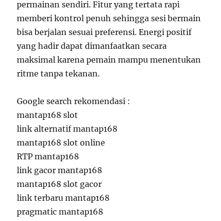
permainan sendiri. Fitur yang tertata rapi
memberi kontrol penuh sehingga sesi bermain
bisa berjalan sesuai preferensi. Energi positif
yang hadir dapat dimanfaatkan secara
maksimal karena pemain mampu menentukan
ritme tanpa tekanan.
Google search rekomendasi :
mantap168 slot
link alternatif mantap168
mantap168 slot online
RTP mantap168
link gacor mantap168
mantap168 slot gacor
link terbaru mantap168
pragmatic mantap168