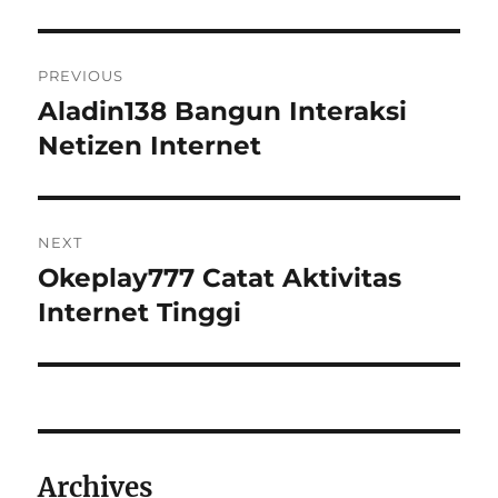
Post
PREVIOUS
navigation
Aladin138 Bangun Interaksi
Previous
post:
Netizen Internet
NEXT
Okeplay777 Catat Aktivitas
Next
post:
Internet Tinggi
Archives