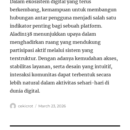
Dalam ekosistem digital yang terus
berkembang, kemampuan untuk membangun
hubungan antar pengguna menjadi salah satu
indikator penting bagi sebuah platform.
Aladin138 menunjukkan upaya dalam
menghadirkan ruang yang mendukung
partisipasi aktif melalui sistem yang
terstruktur. Dengan adanya kemudahan akses,
stabilitas layanan, serta desain yang intuitif,
interaksi komunitas dapat terbentuk secara
lebih natural dalam aktivitas sehari-hari di
dunia digital.
Author
Posted
cekicrot
March 23, 2026
on