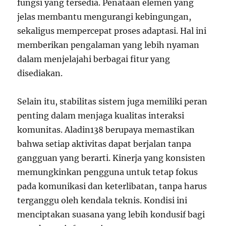
fungsi yang tersedia. Penataan elemen yang
jelas membantu mengurangi kebingungan,
sekaligus mempercepat proses adaptasi. Hal ini
memberikan pengalaman yang lebih nyaman
dalam menjelajahi berbagai fitur yang
disediakan.
Selain itu, stabilitas sistem juga memiliki peran
penting dalam menjaga kualitas interaksi
komunitas. Aladin138 berupaya memastikan
bahwa setiap aktivitas dapat berjalan tanpa
gangguan yang berarti. Kinerja yang konsisten
memungkinkan pengguna untuk tetap fokus
pada komunikasi dan keterlibatan, tanpa harus
terganggu oleh kendala teknis. Kondisi ini
menciptakan suasana yang lebih kondusif bagi