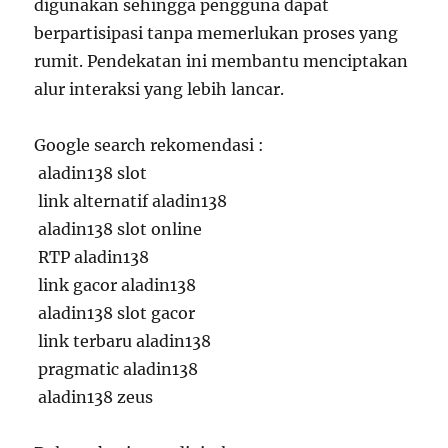
digunakan sehingga pengguna dapat
berpartisipasi tanpa memerlukan proses yang
rumit. Pendekatan ini membantu menciptakan
alur interaksi yang lebih lancar.
Google search rekomendasi :
aladin138 slot
link alternatif aladin138
aladin138 slot online
RTP aladin138
link gacor aladin138
aladin138 slot gacor
link terbaru aladin138
pragmatic aladin138
aladin138 zeus