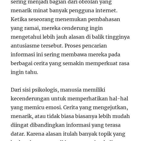
sering menjadi bagian dari obrolan yang
menarik minat banyak pengguna internet.
Ketika seseorang menemukan pembahasan
yang ramai, mereka cenderung ingin
mengetahui lebih jauh alasan di balik tingginya
antusiasme tersebut. Proses pencarian
informasi ini sering membawa mereka pada
berbagai cerita yang semakin memperkuat rasa
ingin tahu.
Dari sisi psikologis, manusia memiliki
kecenderungan untuk memperhatikan hal-hal
yang memicu emosi. Cerita yang mengejutkan,
menarik, atau tidak biasa biasanya lebih mudah
diingat dibandingkan informasi yang terasa
datar. Karena alasan itulah banyak topik yang