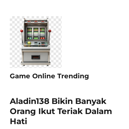
Game Online Trending
Aladin138 Bikin Banyak
Orang Ikut Teriak Dalam
Hati