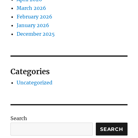
March 2026
February 2026
January 2026
December 2025
Categories
Uncategorized
Search
SEARCH