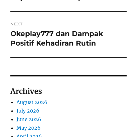
NEXT
Okeplay777 dan Dampak
Next
post:
Positif Kehadiran Rutin
Archives
August 2026
July 2026
June 2026
May 2026
April 2026