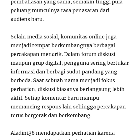
pembahasan yang sama, semakin tinggi pula
peluang munculnya rasa penasaran dari
audiens baru.
Selain media sosial, komunitas online juga
menjadi tempat berkembangnya berbagai
percakapan menarik. Dalam forum diskusi
maupun grup digital, pengguna sering bertukar
informasi dan berbagi sudut pandang yang
berbeda. Saat sebuah nama menjadi fokus
perhatian, diskusi biasanya berlangsung lebih
aktif. Setiap komentar baru mampu
memancing respons lain sehingga percakapan
terus bergerak dan berkembang.
Aladin138 mendapatkan perhatian karena