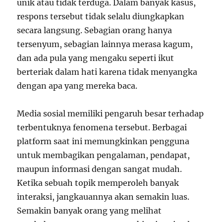
unik atau tidak terduga. Dalam banyak kasus,
respons tersebut tidak selalu diungkapkan
secara langsung. Sebagian orang hanya
tersenyum, sebagian lainnya merasa kagum,
dan ada pula yang mengaku seperti ikut
berteriak dalam hati karena tidak menyangka
dengan apa yang mereka baca.
Media sosial memiliki pengaruh besar terhadap
terbentuknya fenomena tersebut. Berbagai
platform saat ini memungkinkan pengguna
untuk membagikan pengalaman, pendapat,
maupun informasi dengan sangat mudah.
Ketika sebuah topik memperoleh banyak
interaksi, jangkauannya akan semakin luas.
Semakin banyak orang yang melihat