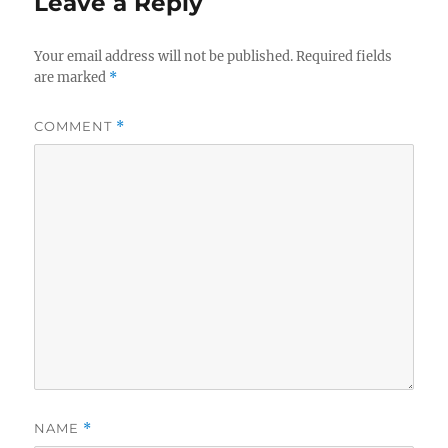
Leave a Reply
Your email address will not be published.
Required fields
are marked
*
COMMENT
*
NAME
*