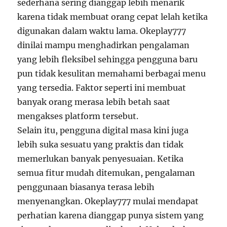
sederhana sering dianggap lebih menarik
karena tidak membuat orang cepat lelah ketika
digunakan dalam waktu lama. Okeplay777
dinilai mampu menghadirkan pengalaman
yang lebih fleksibel sehingga pengguna baru
pun tidak kesulitan memahami berbagai menu
yang tersedia. Faktor seperti ini membuat
banyak orang merasa lebih betah saat
mengakses platform tersebut.
Selain itu, pengguna digital masa kini juga
lebih suka sesuatu yang praktis dan tidak
memerlukan banyak penyesuaian. Ketika
semua fitur mudah ditemukan, pengalaman
penggunaan biasanya terasa lebih
menyenangkan. Okeplay777 mulai mendapat
perhatian karena dianggap punya sistem yang