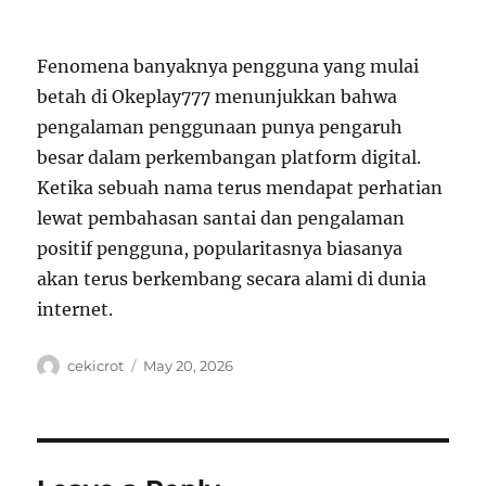
Fenomena banyaknya pengguna yang mulai
betah di Okeplay777 menunjukkan bahwa
pengalaman penggunaan punya pengaruh
besar dalam perkembangan platform digital.
Ketika sebuah nama terus mendapat perhatian
lewat pembahasan santai dan pengalaman
positif pengguna, popularitasnya biasanya
akan terus berkembang secara alami di dunia
internet.
Author
Posted
cekicrot
May 20, 2026
on