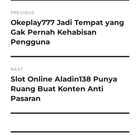
Post
PREVIOUS
navigation
Okeplay777 Jadi Tempat yang
Previous
post:
Gak Pernah Kehabisan
Pengguna
NEXT
Slot Online Aladin138 Punya
Next
post:
Ruang Buat Konten Anti
Pasaran