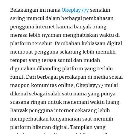
Belakangan ini nama
Okepl
a
y777
semakin
sering muncul dalam berbagai pembahasan
pengguna internet karena banyak orang
merasa lebih nyaman menghabiskan waktu di
platform tersebut. Perubahan kebiasaan digital
membuat pengguna sekarang lebih memilih
tempat yang terasa santai dan mudah
digunakan dibanding platform yang terlalu
rumit. Dari berbagai percakapan di media sosial
maupun komunitas online, Okeplay777 mulai
dikenal sebagai salah satu nama yang punya
suasana ringan untuk menemani waktu luang.
Banyak pengguna internet sekarang lebih
memperhatikan kenyamanan saat memilih
platform hiburan digital. Tampilan yang