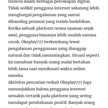
muncul dalam berbagai percakapan digital.
Tidak sedikit pengguna internet sekarang lebih
menghargai pengalaman yang santai
dibanding promosi yang terlalu berlebihan.
Ketika sebuah platform terasa nyaman sejak
awal, pengguna biasanya lebih mudah merasa
cocok. Okeplay777 berkembang lewat
pengalaman penggunaan yang dianggap
natural dan tidak memusingkan. Situasi seperti
ini membuat banyak orang mulai bertahan
lebih lama saat menikmati waktu online
mereka.
Aktivitas pencarian terkait Okeplay777 juga
menunjukkan bahwa pengguna internet
semakin tertarik pada platform yang sering
mendapat pembahasan positif. Banyak orang