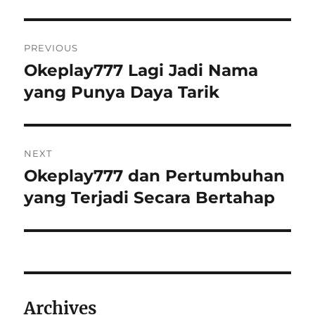
Post
PREVIOUS
navigation
Okeplay777 Lagi Jadi Nama
Previous
post:
yang Punya Daya Tarik
NEXT
Okeplay777 dan Pertumbuhan
Next
post:
yang Terjadi Secara Bertahap
Archives