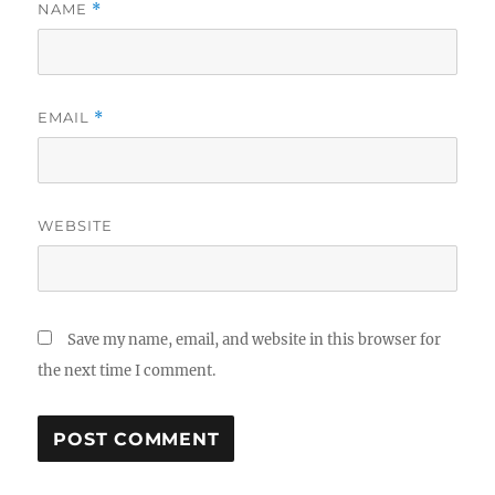
NAME
*
EMAIL
*
WEBSITE
Save my name, email, and website in this browser for
the next time I comment.