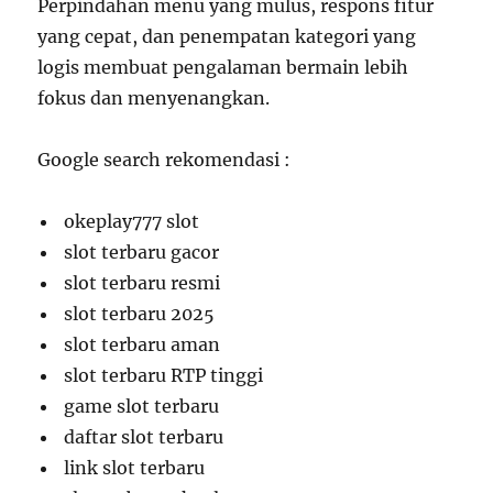
Perpindahan menu yang mulus, respons fitur
yang cepat, dan penempatan kategori yang
logis membuat pengalaman bermain lebih
fokus dan menyenangkan.
Google search rekomendasi :
okeplay777 slot
slot terbaru gacor
slot terbaru resmi
slot terbaru 2025
slot terbaru aman
slot terbaru RTP tinggi
game slot terbaru
daftar slot terbaru
link slot terbaru