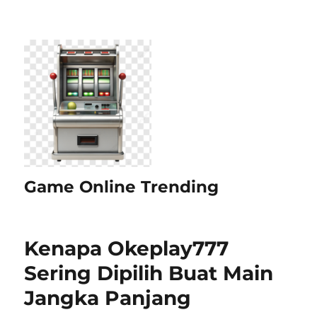
Game Online Trending
Kenapa Okeplay777
Sering Dipilih Buat Main
Jangka Panjang