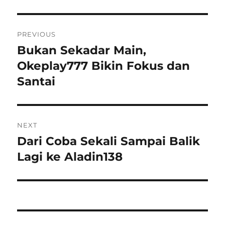
Post
PREVIOUS
navigation
Bukan Sekadar Main,
Previous
post:
Okeplay777 Bikin Fokus dan
Santai
NEXT
Dari Coba Sekali Sampai Balik
Next
post:
Lagi ke Aladin138