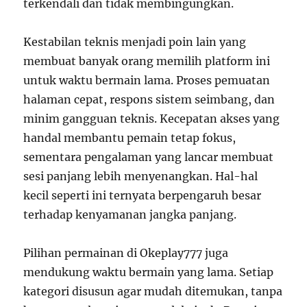
terkendali dan tidak membingungkan.
Kestabilan teknis menjadi poin lain yang
membuat banyak orang memilih platform ini
untuk waktu bermain lama. Proses pemuatan
halaman cepat, respons sistem seimbang, dan
minim gangguan teknis. Kecepatan akses yang
handal membantu pemain tetap fokus,
sementara pengalaman yang lancar membuat
sesi panjang lebih menyenangkan. Hal-hal
kecil seperti ini ternyata berpengaruh besar
terhadap kenyamanan jangka panjang.
Pilihan permainan di Okeplay777 juga
mendukung waktu bermain yang lama. Setiap
kategori disusun agar mudah ditemukan, tanpa