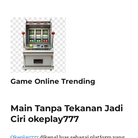
Game Online Trending
Main Tanpa Tekanan Jadi
Ciri okeplay777
Okeplay777
dikenal luas sebagai platform yang