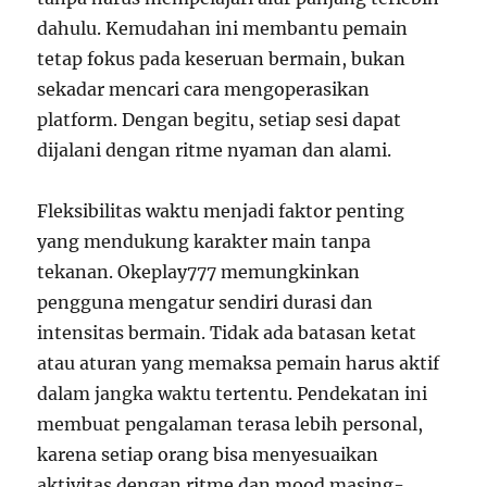
dahulu. Kemudahan ini membantu pemain
tetap fokus pada keseruan bermain, bukan
sekadar mencari cara mengoperasikan
platform. Dengan begitu, setiap sesi dapat
dijalani dengan ritme nyaman dan alami.
Fleksibilitas waktu menjadi faktor penting
yang mendukung karakter main tanpa
tekanan. Okeplay777 memungkinkan
pengguna mengatur sendiri durasi dan
intensitas bermain. Tidak ada batasan ketat
atau aturan yang memaksa pemain harus aktif
dalam jangka waktu tertentu. Pendekatan ini
membuat pengalaman terasa lebih personal,
karena setiap orang bisa menyesuaikan
aktivitas dengan ritme dan mood masing-