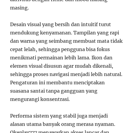
masing.
Desain visual yang bersih dan intuitif turut
mendukung kenyamanan. Tampilan yang rapi
dan warna yang seimbang membuat mata tidak
cepat lelah, sehingga pengguna bisa fokus
menikmati permainan lebih lama. Ikon dan
elemen visual disusun agar mudah dikenali,
sehingga proses navigasi menjadi lebih natural.
Pengaturan ini membantu menciptakan
suasana santai tanpa gangguan yang
mengurangi konsentrasi.
Performa sistem yang stabil juga menjadi
alasan utama banyak orang merasa nyaman.
Okeplay777 menawarkan akses lancar dan