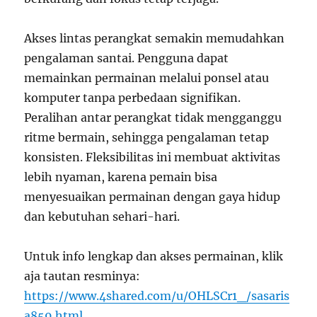
Akses lintas perangkat semakin memudahkan
pengalaman santai. Pengguna dapat
memainkan permainan melalui ponsel atau
komputer tanpa perbedaan signifikan.
Peralihan antar perangkat tidak mengganggu
ritme bermain, sehingga pengalaman tetap
konsisten. Fleksibilitas ini membuat aktivitas
lebih nyaman, karena pemain bisa
menyesuaikan permainan dengan gaya hidup
dan kebutuhan sehari-hari.
Untuk info lengkap dan akses permainan, klik
aja tautan resminya:
https://www.4shared.com/u/OHLSCr1_/sasaris
a859.html