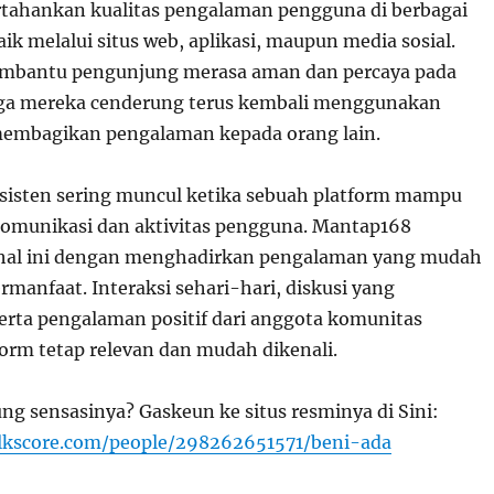
hankan kualitas pengalaman pengguna di berbagai
baik melalui situs web, aplikasi, maupun media sosial.
membantu pengunjung merasa aman dan percaya pada
gga mereka cenderung terus kembali menggunakan
membagikan pengalaman kepada orang lain.
sten sering muncul ketika sebuah platform mampu
omunikasi dan aktivitas pengguna. Mantap168
al ini dengan menghadirkan pengalaman yang mudah
manfaat. Interaksi sehari-hari, diskusi yang
serta pengalaman positif dari anggota komunitas
rm tetap relevan dan mudah dikenali.
ng sensasinya? Gaskeun ke situs resminya di Sini:
lkscore.com/people/298262651571/beni-ada