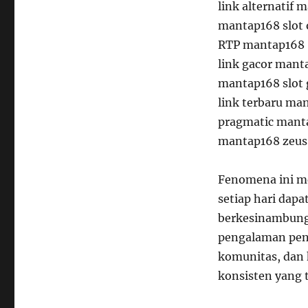
link alternatif 
mantap168 slot 
RTP mantap168
link gacor mant
mantap168 slot 
link terbaru ma
pragmatic mant
mantap168 zeus
Fenomena ini me
setiap hari da
berkesinambung
pengalaman peng
komunitas, dan
konsisten yang 