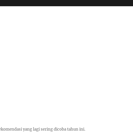
ekomendasi yang lagi sering dicoba tahun ini.