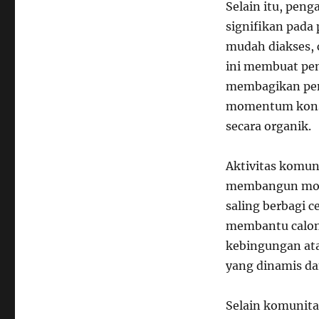
Selain itu, pen
signifikan pada
mudah diakses, 
ini membuat pen
membagikan pen
momentum konsi
secara organik.
Aktivitas komun
membangun mome
saling berbagi c
membantu calon
kebingungan ata
yang dinamis d
Selain komunita