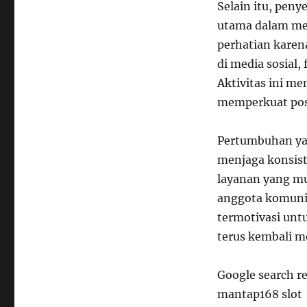
Selain itu, pen
utama dalam m
perhatian kare
di media sosial,
Aktivitas ini m
memperkuat posis
Pertumbuhan yan
menjaga konsis
layanan yang mu
anggota komunit
termotivasi unt
terus kembali m
Google search r
mantap168 slot