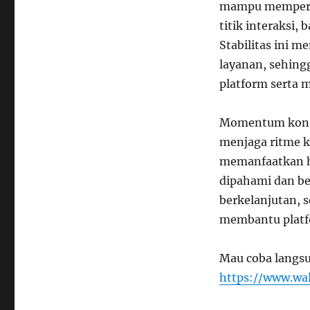
mampu memperta
titik interaksi, 
Stabilitas ini 
layanan, sehin
platform serta 
Momentum konsi
menjaga ritme k
memanfaatkan h
dipahami dan ber
berkelanjutan, 
membantu platfo
Mau coba langsu
https://www.wa