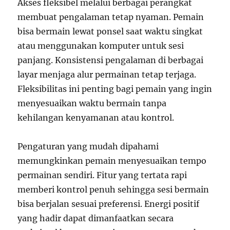
Akses fleksibel melalui berbagai perangkat
membuat pengalaman tetap nyaman. Pemain
bisa bermain lewat ponsel saat waktu singkat
atau menggunakan komputer untuk sesi
panjang. Konsistensi pengalaman di berbagai
layar menjaga alur permainan tetap terjaga.
Fleksibilitas ini penting bagi pemain yang ingin
menyesuaikan waktu bermain tanpa
kehilangan kenyamanan atau kontrol.
Pengaturan yang mudah dipahami
memungkinkan pemain menyesuaikan tempo
permainan sendiri. Fitur yang tertata rapi
memberi kontrol penuh sehingga sesi bermain
bisa berjalan sesuai preferensi. Energi positif
yang hadir dapat dimanfaatkan secara