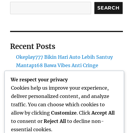
SEARCH
Recent Posts
Okeplay777 Bikin Hari Auto Lebih Santuy
Mantap168 Bawa Vibes Anti Cringe
Aladin138 Bikin Hari Digital Terasa Lebih
We respect your privacy
Bebas
Cookies help us improve your experience,
Mantap168 Kayak Sudut Kota yang Penuh
deliver personalized content, and analyze
Cerita
traffic. You can choose which cookies to
Aladin138 Punya Identitas yang Gak Mudah
allow by clicking
Customize
. Click
Accept All
Tertukar
to consent or
Reject All
to decline non-
essential cookies.