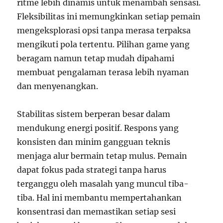
ritme lebih dinamis untuk menambah sensasi.
Fleksibilitas ini memungkinkan setiap pemain
mengeksplorasi opsi tanpa merasa terpaksa
mengikuti pola tertentu. Pilihan game yang
beragam namun tetap mudah dipahami
membuat pengalaman terasa lebih nyaman
dan menyenangkan.
Stabilitas sistem berperan besar dalam
mendukung energi positif. Respons yang
konsisten dan minim gangguan teknis
menjaga alur bermain tetap mulus. Pemain
dapat fokus pada strategi tanpa harus
terganggu oleh masalah yang muncul tiba-
tiba. Hal ini membantu mempertahankan
konsentrasi dan memastikan setiap sesi