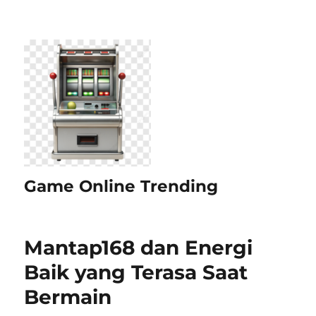
Game Online Trending
Mantap168 dan Energi
Baik yang Terasa Saat
Bermain