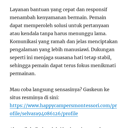
Layanan bantuan yang cepat dan responsif
menambah kenyamanan bermain. Pemain
dapat memperoleh solusi untuk pertanyaan
atau kendala tanpa harus menunggu lama.
Komunikasi yang ramah dan jelas menciptakan
pengalaman yang lebih manusiawi. Dukungan
seperti ini menjaga suasana hati tetap stabil,
sehingga pemain dapat terus fokus menikmati
permainan.
Mau coba langsung sensasinya? Gaskeun ke
situs resminya di sini:
https://www.happycampersmontessori.com/pr
ofile/selvara94086126/profile