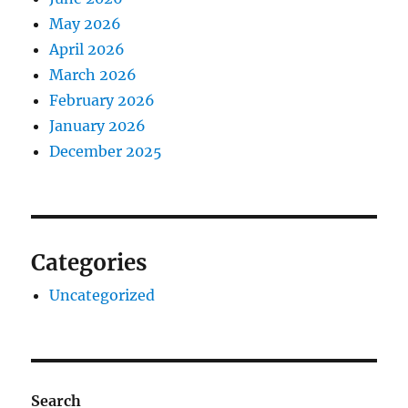
May 2026
April 2026
March 2026
February 2026
January 2026
December 2025
Categories
Uncategorized
Search