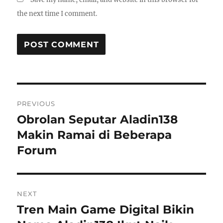
the next time I comment.
Post
PREVIOUS
navigation
Obrolan Seputar Aladin138
Previous
post:
Makin Ramai di Beberapa
Forum
NEXT
Tren Main Game Digital Bikin
Next
post: