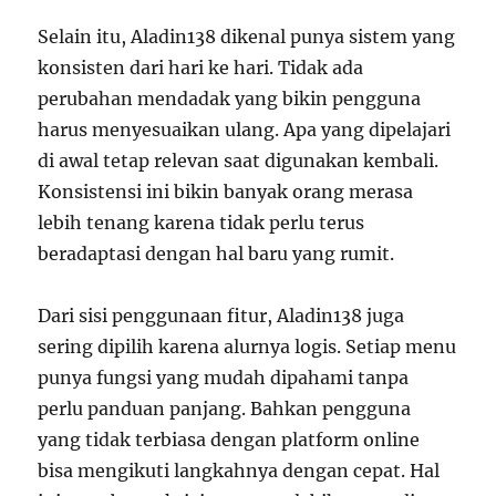
Selain itu, Aladin138 dikenal punya sistem yang
konsisten dari hari ke hari. Tidak ada
perubahan mendadak yang bikin pengguna
harus menyesuaikan ulang. Apa yang dipelajari
di awal tetap relevan saat digunakan kembali.
Konsistensi ini bikin banyak orang merasa
lebih tenang karena tidak perlu terus
beradaptasi dengan hal baru yang rumit.
Dari sisi penggunaan fitur, Aladin138 juga
sering dipilih karena alurnya logis. Setiap menu
punya fungsi yang mudah dipahami tanpa
perlu panduan panjang. Bahkan pengguna
yang tidak terbiasa dengan platform online
bisa mengikuti langkahnya dengan cepat. Hal