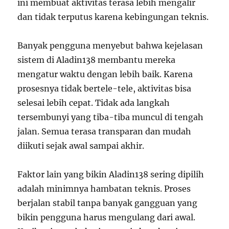
ini membuat aktivitas terasa lebih mengalir
dan tidak terputus karena kebingungan teknis.
Banyak pengguna menyebut bahwa kejelasan
sistem di Aladin138 membantu mereka
mengatur waktu dengan lebih baik. Karena
prosesnya tidak bertele-tele, aktivitas bisa
selesai lebih cepat. Tidak ada langkah
tersembunyi yang tiba-tiba muncul di tengah
jalan. Semua terasa transparan dan mudah
diikuti sejak awal sampai akhir.
Faktor lain yang bikin Aladin138 sering dipilih
adalah minimnya hambatan teknis. Proses
berjalan stabil tanpa banyak gangguan yang
bikin pengguna harus mengulang dari awal.