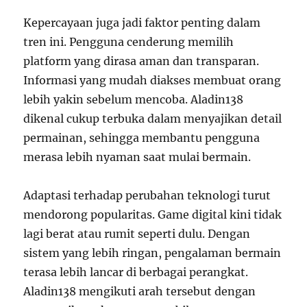
Kepercayaan juga jadi faktor penting dalam
tren ini. Pengguna cenderung memilih
platform yang dirasa aman dan transparan.
Informasi yang mudah diakses membuat orang
lebih yakin sebelum mencoba. Aladin138
dikenal cukup terbuka dalam menyajikan detail
permainan, sehingga membantu pengguna
merasa lebih nyaman saat mulai bermain.
Adaptasi terhadap perubahan teknologi turut
mendorong popularitas. Game digital kini tidak
lagi berat atau rumit seperti dulu. Dengan
sistem yang lebih ringan, pengalaman bermain
terasa lebih lancar di berbagai perangkat.
Aladin138 mengikuti arah tersebut dengan