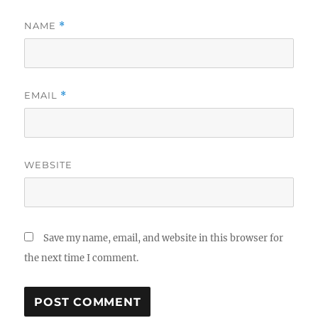
NAME
*
EMAIL
*
WEBSITE
Save my name, email, and website in this browser for
the next time I comment.