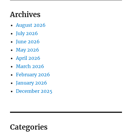
Archives
August 2026
July 2026
June 2026
May 2026
April 2026
March 2026
February 2026
January 2026
December 2025
Categories