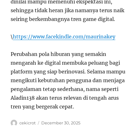
dinilai mampu memenuhi ekspektasi ini,
sehingga tidak heran jika namanya terus naik
seiring berkembangnya tren game digital.
\
https://www.facekindle.com/maurinakey
Perubahan pola hiburan yang semakin
mengarah ke digital membuka peluang bagi
platform yang siap berinovasi. Selama mampu
mengikuti kebutuhan pengguna dan menjaga
pengalaman tetap sederhana, nama seperti
Aladin138 akan terus relevan di tengah arus
tren yang bergerak cepat.
Author
Posted
cekicrot
December 30, 2025
on