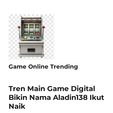
Game Online Trending
Tren Main Game Digital
Bikin Nama Aladin138 Ikut
Naik